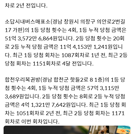
차로 2년 전입니다.
소답시내버스매표소(경남 창원시 의창구 의안로2번길
17 가판)의 1등 당첨 횟수는 4회, 1등 누적 당첨 금액은
51억 3,572만 6,864원입니다. 2등 당첨 횟수는 20회
로 2등 누적 당첨 금액은 11억 4,153만 1,241원입니
다. 최근 1등 당첨 회차는 1087회차로 1년 전, 최근 2등
당첨 회차는 1151회차로 4달 전입니다.
합천우리복권방(경남 합천군 핫들2로 8 1층)의 1등 당
첨 횟수는 4회, 1등 누적 당첨 금액은 57억 3,115만
3,689원입니다. 2등 당첨 횟수는 8회로 2등 누적 당첨
금액은 4억 1,321만 7,642원입니다. 최근 1등 당첨 회
차는 1051회차로 2년 전, 최근 2등 당첨 회차는 1171
회차로 이번 회차입니다.