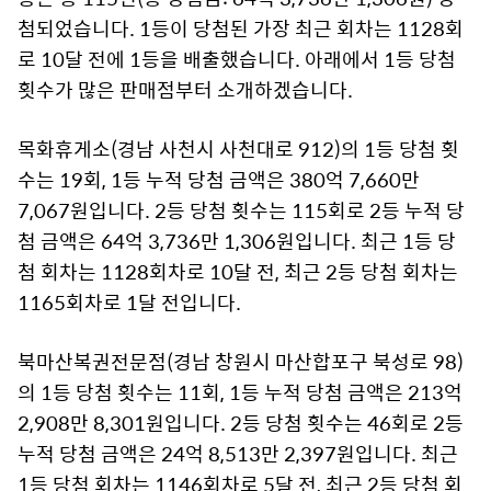
첨되었습니다. 1등이 당첨된 가장 최근 회차는 1128회
로 10달 전에 1등을 배출했습니다. 아래에서 1등 당첨
횟수가 많은 판매점부터 소개하겠습니다.
목화휴게소(경남 사천시 사천대로 912)의 1등 당첨 횟
수는 19회, 1등 누적 당첨 금액은 380억 7,660만
7,067원입니다. 2등 당첨 횟수는 115회로 2등 누적 당
첨 금액은 64억 3,736만 1,306원입니다. 최근 1등 당
첨 회차는 1128회차로 10달 전, 최근 2등 당첨 회차는
1165회차로 1달 전입니다.
북마산복권전문점(경남 창원시 마산합포구 북성로 98)
의 1등 당첨 횟수는 11회, 1등 누적 당첨 금액은 213억
2,908만 8,301원입니다. 2등 당첨 횟수는 46회로 2등
누적 당첨 금액은 24억 8,513만 2,397원입니다. 최근
1등 당첨 회차는 1146회차로 5달 전, 최근 2등 당첨 회