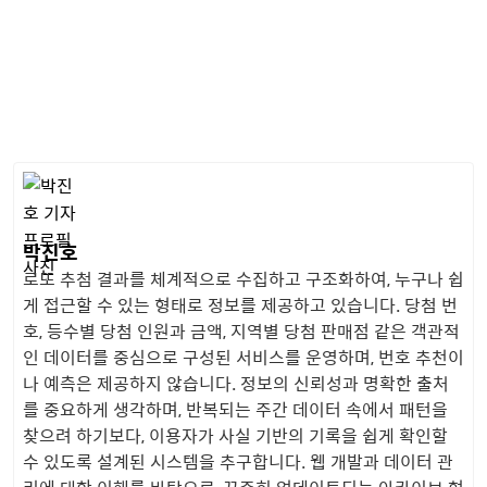
박진호
로또 추첨 결과를 체계적으로 수집하고 구조화하여, 누구나 쉽
게 접근할 수 있는 형태로 정보를 제공하고 있습니다. 당첨 번
호, 등수별 당첨 인원과 금액, 지역별 당첨 판매점 같은 객관적
인 데이터를 중심으로 구성된 서비스를 운영하며, 번호 추천이
나 예측은 제공하지 않습니다. 정보의 신뢰성과 명확한 출처
를 중요하게 생각하며, 반복되는 주간 데이터 속에서 패턴을
찾으려 하기보다, 이용자가 사실 기반의 기록을 쉽게 확인할
수 있도록 설계된 시스템을 추구합니다. 웹 개발과 데이터 관