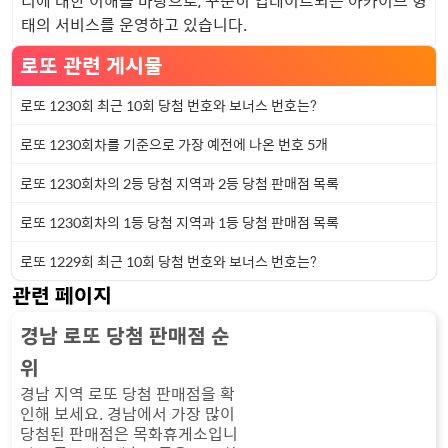
리에 대한 이해를 바탕으로, 꾸준히 업데이트되는 아카이브 형
태의 서비스를 운영하고 있습니다.
로또 관련 게시물
로또 1230회 최근 10회 당첨 번호와 보너스 번호는?
로또 1230회차를 기준으로 가장 예전에 나온 번호 5개
로또 1230회차의 2등 당첨 지역과 2등 당첨 판매점 목록
로또 1230회차의 1등 당첨 지역과 1등 당첨 판매점 목록
로또 1229회 최근 10회 당첨 번호와 보너스 번호는?
관련 페이지
경남 로또 당첨 판매점 순
위
경남 지역 로또 당첨 판매점을 확
인해 보세요. 경남에서 가장 많이
당첨된 판매점은 목화휴게소입니