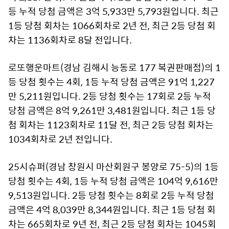
등 누적 당첨 금액은 3억 5,933만 5,793원입니다. 최근
1등 당첨 회차는 1066회차로 2년 전, 최근 2등 당첨 회
차는 1136회차로 8달 전입니다.
로또행운마트(경남 김해시 능동로 177 복권판매점)의 1
등 당첨 횟수는 4회, 1등 누적 당첨 금액은 91억 1,227
만 5,211원입니다. 2등 당첨 횟수는 17회로 2등 누적
당첨 금액은 8억 9,261만 3,481원입니다. 최근 1등 당
첨 회차는 1123회차로 11달 전, 최근 2등 당첨 회차는
1034회차로 2년 전입니다.
25시슈퍼(경남 창원시 마산회원구 봉양로 75-5)의 1등
당첨 횟수는 4회, 1등 누적 당첨 금액은 104억 9,616만
9,513원입니다. 2등 당첨 횟수는 8회로 2등 누적 당첨
금액은 4억 8,039만 8,344원입니다. 최근 1등 당첨 회
차는 665회차로 9년 전, 최근 2등 당첨 회차는 1045회