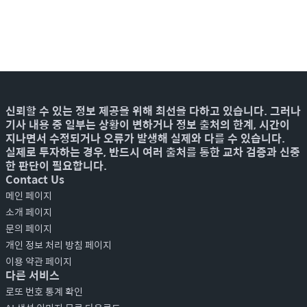
신뢰할 수 있는 정보 제공을 위해 최선을 다하고 있습니다. 그러나
기사 내용 중 일부는 상황이 변하거나 정보 출처의 한계, 시간이
지나면서 수정되거나 오류가 발생해 실제와 다를 수 있습니다.
실제로 투자하는 경우, 반드시 여러 출처를 통한 교차 검증과 신중
한 판단이 필요합니다.
Contact Us
메인 페이지
소개 페이지
문의 페이지
개인 정보 처리 방침 페이지
이용 약관 페이지
다른 서비스
로또 번호 통계 확인