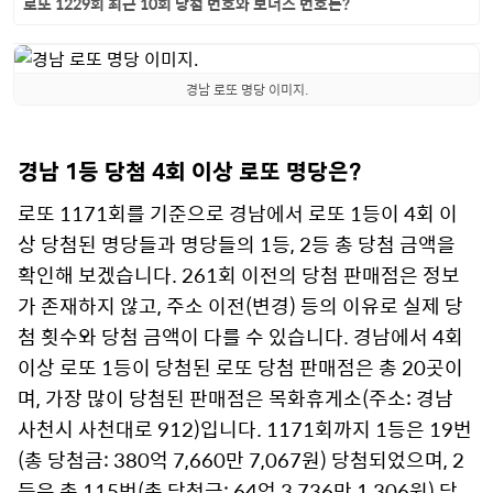
로또 1229회 최근 10회 당첨 번호와 보너스 번호는?
경남 로또 명당 이미지.
경남 1등 당첨 4회 이상 로또 명당은?
로또 1171회를 기준으로 경남에서 로또 1등이 4회 이
상 당첨된 명당들과 명당들의 1등, 2등 총 당첨 금액을
확인해 보겠습니다. 261회 이전의 당첨 판매점은 정보
가 존재하지 않고, 주소 이전(변경) 등의 이유로 실제 당
첨 횟수와 당첨 금액이 다를 수 있습니다. 경남에서 4회
이상 로또 1등이 당첨된 로또 당첨 판매점은 총 20곳이
며, 가장 많이 당첨된 판매점은 목화휴게소(주소: 경남
사천시 사천대로 912)입니다. 1171회까지 1등은 19번
(총 당첨금: 380억 7,660만 7,067원) 당첨되었으며, 2
등은 총 115번(총 당첨금: 64억 3,736만 1,306원) 당