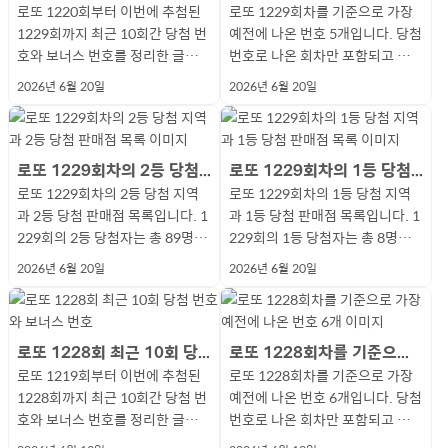
주 15개 지역입니다. 지역별 당첨
같습니다. 서울(4곳) 복권만화(자
로또 1220회부터 이번에 추첨된
로또 1229회차를 기준으로 가장
너스 번호로는 26번이 나왔습니
호 153번, 보너스 번호 25번) 나왔
판매점은 아래와 같습니다. 서울
동, 서울 서초구 사임당로 39 1층
1229회까지 최근 10회간 당첨 번
예전에 나온 번호 5개입니다. 당첨
다. 1224회는 2026년 5월 16일
으며, 가장 최근에 나온 회차는 12
(15곳) 대박드림복권(서울 중랑구
102호) 스파(자동, 서울 노원구 동
호와 보너스 번호를 정리한 글입니
번호로 나온 회차만 포함되고 보너
(6주 전)에 추첨되었습니다. 1224
13회로 17주 전에 당첨 번호로 나
망우로 203 동양엔파트131호) 갈
일로 1493 주공10단지종합상가1
다. 1220회는 2026년 4월 18일
스 번호로 나왔던 회차는 결과에
회의 당첨 번호는 9번, 18번, 21번,
왔습니다. 38번은 총 199번(당첨
2026년 6월 20일
2026년 6월 20일
렙분식한식(서울 중랑구 용마산로
11) 행운당(자동, 서울 노원구 노
(9주 전)에 추첨되었습니다. 1220
반영되지 않습니다. 공동 5위가 있
27번, 44번, 45번이 등장했고, 보
번호 169번, 보너스 번호 30번) 나
115길 92) 잠실매점(서울 송파구
해로 506 바상가동 106호) 대박
회의 당첨 번호는 2번, 22번, 25번,
다면 5개 이상의 번호가 표시될 수
너스 번호로는 28번이 등장했습니
왔으며, 가장 최근에 나온 회차는
올림픽로 269 잠실역 8번출구 앞
복권방(자동, 서울 광진구 면목로
28번, 34번, 43번이 나왔고, 보너
있습니다. 가장 안나온 번호 5개는
다. 1225회는 2026년 5월 23일
1213회로 17주 전에 당첨 번호로
가판) 데이앤나잇(서울 성북구 종
174) 대전(2곳) 천하명당복권방
스 번호로는 16번이 등장했습니
7번, 40번, 5번, 38번, 23번입니
로또 1229회차의 2등 당첨 지역과 2등 당첨 판매점 목록
로또 1229회차의 1등 당첨 지역과 1등 당첨 판매점 목록
(5주 전)에 진행되었습니다. 1225
나왔습니다. 23번은 총 168번(당
암로 132 종암우림카이저팰리스
역전점(자동, 대전 동구 대전로 81
다. 1221회는 2026년 4월 25일
다. 7번은 총 200번(당첨 번호 16
로또 1229회차의 2등 당첨 지역
로또 1229회차의 1등 당첨 지역
회의 당첨 번호는 8번, 9번, 19번,
첨 번호 147번, 보너스 번호 21번)
1층 101호) 우리마트(서울 성북구
5) 로또기업(수동, 대전 동구 동서
(8주 전)에 추첨되었습니다. 1221
8번, 보너스 번호 32번) 나왔으며,
과 2등 당첨 판매점 목록입니다. 1
과 1등 당첨 판매점 목록입니다. 1
25번, 41번, 42번이 등장했고, 보
나왔으며, 가장 최근에 나온 회차
동소문로23길 20) 태영상사(서울
대로 1684 복합터미널 건너편) 울
회의 당첨 번호는 6번, 13번, 18번,
가장 최근에 나온 회차는 1210회
229회의 2등 당첨자는 총 89명으
229회의 1등 당첨자는 총 8명으
너스 번호로는 33번이 등장했습니
는 1216회로 14주 전에 당첨 번호
서초구 동광로12가길 12 1층) 제
산(1곳) 천하명당(염포점)(자동,
28번, 30번, 36번이 나왔고, 보너
로 19주 전에 당첨 번호로 나왔습
로 온라인 5명, 오프라인 84명입
로 온라인 0명, 오프라인 8명입니
다. 1226회는 2026년 5월 30일
로 나왔습니다.
일슈퍼(서울 서대문구 응암로 79)
울산 북구 염포로 643) 경기(5곳)
2026년 6월 20일
2026년 6월 20일
스 번호로는 9번이 출현했습니다.
니다. 40번은 총 194번(당첨 번호
니다. 온라인 당첨을 제외한 오프
다. 온라인 당첨을 제외한 오프라
(4주 전)에 추첨되었습니다. 1226
소망(서울 노원구 한글비석로 384
럭키(자동, 경기 평택시 서동대로
1222회는 2026년 5월 2일(7주
172번, 보너스 번호 22번) 나왔으
라인의 당첨 지역은 서울, 부산, 대
인의 당첨 지역은 서울, 부산, 인천,
회의 당첨 번호는 4번, 6번, 13번,
대호프라자 110호) 스파(서울 노
1207 1층) 월척복권방(자동, 경기
전)에 진행되었습니다. 1222회의
며, 가장 최근에 나온 회차는 1211
구, 인천, 광주, 대전, 경기, 충북, 전
전남, 경남 5개 지역입니다. 지역
17번, 26번, 28번이 등장했고, 보
원구 동일로 1493 주공10단지종
용인시 기흥구 강남동로100번길
당첨 번호는 4번, 11번, 17번, 22
회로 18주 전에 당첨 번호로 나왔
북, 전남, 경북, 경남, 제주 13개 지
별 당첨 판매점은 아래와 같습니
너스 번호로는 41번이 나왔습니
로또 1228회 최근 10회 당첨 번호와 보너스 번호는?
로또 1228회차를 기준으로 가장 예전에 나온 번호 6개
합상가111) 자양사거리가로매점
9 103호) 오케이마트(자동, 경기
번, 32번, 41번이 등장했고, 보너
습니다. 5번은 총 178번(당첨 번
역입니다. 지역별 당첨 판매점은
다. 서울(3곳) 로또킹(자동, 서울
다. 1227회는 2026년 6월 6일(3
로또 1219회부터 이번에 추첨된
로또 1228회차를 기준으로 가장
(서울 광진구 자양로13길 6 1층)
성남시 중원구 광명로 80 1층 101
스 번호로는 34번이 나왔습니다.
호 153번, 보너스 번호 25번) 나왔
아래와 같습니다. 서울(20곳) 도
영등포구 영중로 2 1층(영등포동3
주 전)에 진행되었습니다. 1227회
1228회까지 최근 10회간 당첨 번
예전에 나온 번호 6개입니다. 당첨
복권명당 오복점(서울 강서구 방
호(성남동)) 다미 로또(자동, 경기
1223회는 2026년 5월 9일(6주
으며, 가장 최근에 나온 회차는 12
깨비터 복권방(서울 중랑구 봉우
가)) 대박복권(수동, 서울 동작구
의 당첨 번호는 1번, 14번, 16번, 3
호와 보너스 번호를 정리한 글입니
번호로 나온 회차만 포함되고 보너
화동로5길 3 1층) 월드 복권방(서
김포시 김포대로 2231 1동 1층 1
전)에 추첨되었습니다. 1223회의
13회로 16주 전에 당첨 번호로 나
재로14길 26) 명동역5번출구가판
동작대로27가길 36 1층) 대치럭
4번, 41번, 44번이 출현했고, 보너
다. 1219회는 2026년 4월 11일
스 번호로 나왔던 회차는 결과에
울 강서구 곰달래로53길 41 1층 1
02호) 마두역상행선 가판대(자동,