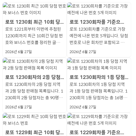
로또 1230회 최근 10회 당첨 번호와 보너스 번호는?
로또 1230회차를 기준으로 가장 예전에 나온 번호 5개
로또 1221회부터 이번에 추첨된
로또 1230회차를 기준으로 가장
1230회까지 최근 10회간 당첨 번
예전에 나온 번호 5개입니다. 당첨
호와 보너스 번호를 정리한 글입니
번호로 나온 회차만 포함되고 보너
다. 1221회는 2026년 4월 25일
스 번호로 나왔던 회차는 결과에
2026년 6월 27일
2026년 6월 27일
(9주 전)에 진행되었습니다. 1221
반영되지 않습니다. 공동 5위가 있
회의 당첨 번호는 6번, 13번, 18번,
다면 5개 이상의 번호가 표시될 수
28번, 30번, 36번이 등장했고, 보
있습니다. 가장 안나온 번호 5개는
너스 번호로는 9번이 나왔습니다.
7번, 40번, 5번, 38번, 23번입니
로또 1230회차의 2등 당첨 지역과 2등 당첨 판매점 목록
로또 1230회차의 1등 당첨 지역과 1등 당첨 판매점 목록
1222회는 2026년 5월 2일(8주
다. 7번은 총 200번(당첨 번호 16
로또 1230회차의 2등 당첨 지역
로또 1230회차의 1등 당첨 지역
전)에 추첨되었습니다. 1222회의
8번, 보너스 번호 32번) 나왔으며,
과 2등 당첨 판매점 목록입니다. 1
과 1등 당첨 판매점 목록입니다. 1
당첨 번호는 4번, 11번, 17번, 22
가장 최근에 나온 회차는 1210회
230회의 2등 당첨자는 총 90명으
230회의 1등 당첨자는 총 16명으
번, 32번, 41번이 등장했고, 보너
로 20주 전에 당첨 번호로 나왔습
로 온라인 2명, 오프라인 88명입
로 온라인 0명, 오프라인 16명입
2026년 6월 27일
2026년 6월 27일
스 번호로는 34번이 출현했습니
니다. 40번은 총 194번(당첨 번호
니다. 온라인 당첨을 제외한 오프
니다. 온라인 당첨을 제외한 오프
다. 1223회는 2026년 5월 9일(7
172번, 보너스 번호 22번) 나왔으
라인의 당첨 지역은 서울, 부산, 대
라인의 당첨 지역은 서울, 대전, 울
주 전)에 추첨되었습니다. 1223회
며, 가장 최근에 나온 회차는 1211
구, 인천, 광주, 대전, 경기, 강원, 충
산, 경기, 충북, 경북 6개 지역입니
의 당첨 번호는 16번, 18번, 20번,
회로 19주 전에 당첨 번호로 나왔
북, 충남, 전북, 전남, 경북, 경남, 제
다. 지역별 당첨 판매점은 아래와
로또 1229회 최근 10회 당첨 번호와 보너스 번호는?
로또 1229회차를 기준으로 가장 예전에 나온 번호 5개는?
32번, 33번, 39번이 등장했고, 보
습니다. 5번은 총 178번(당첨 번