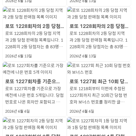
당첨 번호는 16번, 18번, 20번, 32
왔습니다. 38번은 총 199번(당첨
2026년 6월 13일
2026년 6월 13일
(서울 중구 퇴계로 115) 행운 복권
키 로또(수동, 서울 강남구 선릉로
스 번호로는 13번이 출현했습니
(9주 전)에 추첨되었습니다. 1219
반영되지 않습니다. 공동 5위가 있
02호(화곡동 재룡빌딩)) 홍시복권
경기 고양시 일산동구 중앙로 118
번, 33번, 39번이 출현했고, 보너
번호 169번, 보너스 번호 30번) 나
판매점(서울 은평구 불광로 46-1
76길 38 1층 3호) 부산(1곳) 거액
다. 1228회는 2026년 6월 13일
회의 당첨 번호는 1번, 2번, 15번,
다면 5개 이상의 번호가 표시될 수
(서울 강남구 학동로4길 26 1층 0
1 마두역 중앙 횡단보도 오른쪽)
스 번호로는 26번이 출현했습니
왔으며, 가장 최근에 나온 회차는
1층) 가로판매점(서울 용산구 원
의꿈(반자동, 부산 남구 우암로15
(2주 전)에 진행되었습니다. 1228
28번, 39번, 45번이 출현했고, 보
있습니다. 가장 안나온 번호 6개는
1호) 일확천금 복권방(서울 강남
충북(2곳) 세명24시로또(자동, 충
다. 1224회는 2026년 5월 16일
1213회로 16주 전에 당첨 번호로
효로 166 황제노래방 입구 앞 가
4번길 54) 인천(1곳) 인현동지하
회의 당첨 번호는 24번, 29번, 30
너스 번호로는 31번이 출현했습니
12번, 37번, 7번, 40번, 5번, 38번
구 강남대로122길 10 1층) 홍시
북 제천시 바이오밸리로 211 3호)
로또 1228회차의 2등 당첨 지역과 2등 당첨 판매점 목록
로또 1228회차의 2등 당첨 지역과 2등 당첨 판매점 목록
(5주 전)에 추첨되었습니다. 1224
나왔습니다. 23번은 총 168번(당
판) 대박복권방(서울 성북구 돌곶
가판(자동, 인천 중구 참외전로 13
번, 31번, 35번, 44번이 등장했고,
다. 1220회는 2026년 4월 18일
입니다. 12번은 총 204번(당첨 번
복권(서울 강남구 학동로4길 26 1
오징어게임복권방(자동, 충북 음
로또 1228회차의 2등 당첨 지역
로또 1228회차의 2등 당첨 지역
회의 당첨 번호는 9번, 18번, 21번,
첨 번호 147번, 보너스 번호 21번)
이로 60) 군음식과 로또(서울 성동
2-2 동인천역 78번 출구 지하1층
보너스 번호로는 1번이 출현했습
(8주 전)에 추첨되었습니다. 1220
호 177번, 보너스 번호 27번) 나왔
층 01호) 부산(5곳) 대박로또(부
성군 대금로 602 101호) 경북(2
과 2등 당첨 판매점 목록입니다. 1
과 2등 당첨 판매점 목록입니다. 1
27번, 44번, 45번이 나왔고, 보너
나왔으며, 가장 최근에 나온 회차
구 동일로 223-1 1층) 운수대통가
가판대) 전남(1곳) 이마트24 순천
니다. 1229회는 2026년 6월 20
회의 당첨 번호는 2번, 22번, 25번,
으며, 가장 최근에 나온 회차는 12
산 연제구 고분로236번길 70 복
곳) 리틀밥독 소이 행운복권(자동,
228회의 2등 당첨자는 총 83명으
228회의 2등 당첨자는 총 83명으
스 번호로는 28번이 나왔습니다.
는 1216회로 13주 전에 당첨 번호
판점(서울 성동구 왕십리로 327)
산단점(자동, 전남 순천시 산단1길
일(1주 전)에 추첨되었습니다. 12
28번, 34번, 43번이 나왔고, 보너
02회로 26주 전에 당첨 번호로 나
권판매점) 셀프카메라(부산 부산
경북 구미시 인동35길 9 1층 리틀
로 온라인 1명, 오프라인 82명입
로 온라인 1명, 오프라인 82명입
1225회는 2026년 5월 23일(4주
로 나왔습니다.
한삼인 홍제역점(서울 서대문구
6) 경남(2곳) 로또냉동(자동, 경남
2026년 6월 13일
2026년 6월 13일
29회의 당첨 번호는 12번, 13번, 2
스 번호로는 16번이 등장했습니
왔습니다. 37번은 총 197번(당첨
진구 가야대로443번길 32 1층 10
밥독 소이 행운복권) 나누리로또
니다. 온라인 당첨을 제외한 오프
니다. 온라인 당첨을 제외한 오프
전)에 진행되었습니다. 1225회의
통일로 457) 행운을 주는터(서울
김해시 장유로 331-1 좌측 복권판
9번, 34번, 37번, 42번이 등장했
다. 1221회는 2026년 4월 25일
번호 171번, 보너스 번호 26번) 나
1호) 부일카서비스(부산 동구 자
(자동, 경북 경산시 성암로15길 4
라인의 당첨 지역은 서울, 부산, 대
라인의 당첨 지역은 서울, 부산, 대
당첨 번호는 8번, 9번, 19번, 25번,
서대문구 홍은중앙로3길 9 두산위
매점) 황금노다지(자동, 경남 김해
고, 보너스 번호로는 16번이 출현
(7주 전)에 추첨되었습니다. 1221
왔으며, 가장 최근에 나온 회차는
성로133번길 35) 돈벼락맞는곳
1층)
구, 인천, 광주, 대전, 울산, 경기, 강
구, 인천, 광주, 대전, 울산, 경기, 강
41번, 42번이 출현했고, 보너스 번
브 단지내 상가 지하2층 2호) 153
시 경원로 13 1층 삼거리쪽)
했습니다. 1230회는 2026년 6월
회의 당첨 번호는 6번, 13번, 18번,
1209회로 19주 전에 당첨 번호로
(부산 동구 조방로49번길 18-1)
원, 충북, 충남, 전북, 전남, 경북, 경
원, 충북, 충남, 전북, 전남, 경북, 경
호로는 33번이 나왔습니다. 1226
로또 1227회차를 기준으로 가장 예전에 나온 번호 5개는?
로또 1227회 최근 10회 당첨 번호와 보너스 번호는?
동행복권(서울 동대문구 전농로 1
27일(오늘)에 추첨되었습니다. 1
28번, 30번, 36번이 등장했고, 보
나왔습니다. 7번은 총 200번(당첨
노다지복권방(부산 금정구 금사로
남, 제주 16개 지역입니다. 지역별
남, 제주 16개 지역입니다. 지역별
회는 2026년 5월 30일(3주 전)에
로또 1227회차를 기준으로 가장
로또 1218회부터 이번에 추첨된
2 내제1층 14호) 지원물산(서울
230회의 당첨 번호는 3번, 8번, 9
너스 번호로는 9번이 출현했습니
번호 168번, 보너스 번호 32번) 나
75) 대구(4곳) 세븐일레븐 수성푸
당첨 판매점은 아래와 같습니다.
당첨 판매점은 아래와 같습니다.
추첨되었습니다. 1226회의 당첨
예전에 나온 번호 5개입니다. 당첨
1227회까지 최근 10회간 당첨 번
노원구 공릉로 108) 천하명당복권
번, 22번, 28번, 42번이 등장했고,
다. 1222회는 2026년 5월 2일(6
왔으며, 가장 최근에 나온 회차는
르지오점(대구 수성구 청수로24
서울(14곳) 명동역5번출구가판
서울(14곳) 명동역5번출구가판
번호는 4번, 6번, 13번, 17번, 26
번호로 나온 회차만 포함되고 보너
호와 보너스 번호를 정리한 글입니
방독산점(서울 금천구 독산로85
보너스 번호로는 45번이 출현했습
주 전)에 진행되었습니다. 1222회
1210회로 18주 전에 당첨 번호로
길 90 (두산동)세븐일레븐 수성푸
(서울 중구 퇴계로 115) 흥부박씨
(서울 중구 퇴계로 115) 흥부박씨
번, 28번이 등장했고, 보너스 번호
스 번호로 나왔던 회차는 결과에
다. 1218회는 2026년 4월 4일(9
길 16) 로또 천왕점(서울 구로구
니다.
의 당첨 번호는 4번, 11번, 17번, 2
나왔습니다. 40번은 총 194번(당
2026년 6월 6일
2026년 6월 6일
르지오점) 세진전자통신(대구 서
(서울 중구 퇴계로 248 충무로역
(서울 중구 퇴계로 248 충무로역
로는 41번이 등장했습니다. 1227
반영되지 않습니다. 공동 5위가 있
주 전)에 진행되었습니다. 1218회
오리로 1097-7 (천왕동)) 서울구
2번, 32번, 41번이 나왔고, 보너스
첨 번호 172번, 보너스 번호 22번)
구 서대구로 156) 명가로또점(대
스위트엠 제지1층 제비08호) 흥부
스위트엠 제지1층 제비08호) 흥부
회는 2026년 6월 6일(2주 전)에
다면 5개 이상의 번호가 표시될 수
의 당첨 번호는 3번, 28번, 31번, 3
가-17가판(서울 구로구 구로동로
번호로는 34번이 출현했습니다. 1
나왔으며, 가장 최근에 나온 회차
구 서구 달서로 130 제12호제8
박씨(서울 중구 퇴계로 248 충무
박씨(서울 중구 퇴계로 248 충무
진행되었습니다. 1227회의 당첨
있습니다. 가장 안나온 번호 5개는
2번, 42번, 45번이 등장했고, 보너
130-2 구로4동우체국앞가판) 또
223회는 2026년 5월 9일(5주 전)
는 1211회로 17주 전에 당첨 번호
호) 1등다수복권마트(대구 북구
로역스위트엠 제지1층 제비08호)
로역스위트엠 제지1층 제비08호)
번호는 1번, 14번, 16번, 34번, 41
12번, 37번, 7번, 40번, 35번입니
스 번호로는 25번이 출현했습니