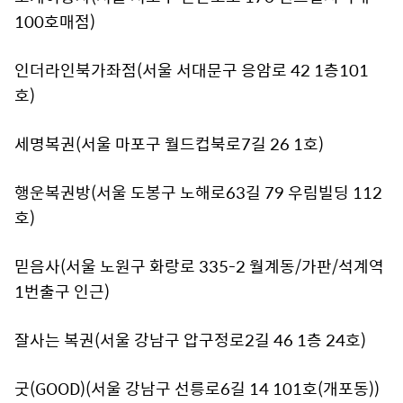
100호매점)
인더라인북가좌점(서울 서대문구 응암로 42 1층101
호)
세명복권(서울 마포구 월드컵북로7길 26 1호)
행운복권방(서울 도봉구 노해로63길 79 우림빌딩 112
호)
믿음사(서울 노원구 화랑로 335-2 월계동/가판/석계역
1번출구 인근)
잘사는 복권(서울 강남구 압구정로2길 46 1층 24호)
굿(GOOD)(서울 강남구 선릉로6길 14 101호(개포동))