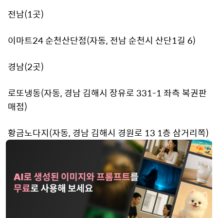
전남(1곳)
이마트24 순천산단점(자동, 전남 순천시 산단1길 6)
경남(2곳)
로또냉동(자동, 경남 김해시 장유로 331-1 좌측 복권판
매점)
황금노다지(자동, 경남 김해시 경원로 13 1층 삼거리쪽)