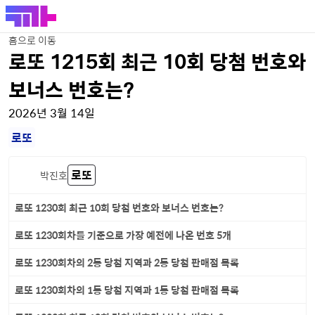
홈으로 이동
로또 1215회 최근 10회 당첨 번호와
보너스 번호는?
2026년 3월 14일
로또
로또
박진호
로또 1230회 최근 10회 당첨 번호와 보너스 번호는?
로또 1230회차를 기준으로 가장 예전에 나온 번호 5개
로또 1230회차의 2등 당첨 지역과 2등 당첨 판매점 목록
로또 1230회차의 1등 당첨 지역과 1등 당첨 판매점 목록