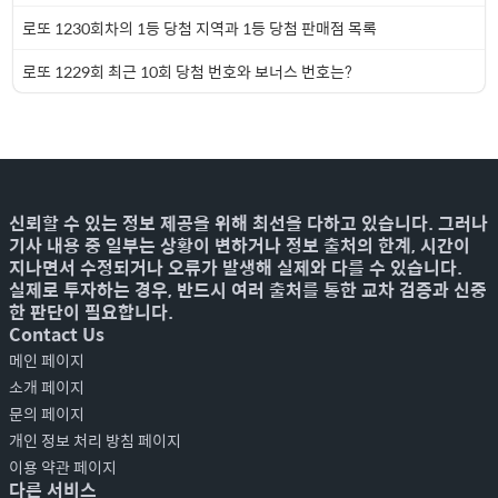
로또 1230회차의 1등 당첨 지역과 1등 당첨 판매점 목록
로또 1229회 최근 10회 당첨 번호와 보너스 번호는?
신뢰할 수 있는 정보 제공을 위해 최선을 다하고 있습니다. 그러나
기사 내용 중 일부는 상황이 변하거나 정보 출처의 한계, 시간이
지나면서 수정되거나 오류가 발생해 실제와 다를 수 있습니다.
실제로 투자하는 경우, 반드시 여러 출처를 통한 교차 검증과 신중
한 판단이 필요합니다.
Contact Us
메인 페이지
소개 페이지
문의 페이지
개인 정보 처리 방침 페이지
이용 약관 페이지
다른 서비스