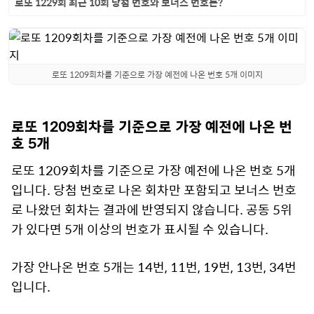
로또 1229회 최근 10회 당첨 번호와 보너스 번호는?
로또 1209회차를 기준으로 가장 예전에 나온 번호 5개 이미지
로또 1209회차를 기준으로 가장 예전에 나온 번
호 5개
로또 1209회차를 기준으로 가장 예전에 나온 번호 5개
입니다. 당첨 번호로 나온 회차만 포함되고 보너스 번호
로 나왔던 회차는 결과에 반영되지 않습니다. 공동 5위
가 있다면 5개 이상의 번호가 표시될 수 있습니다.
가장 안나온 번호 5개는 14번, 11번, 19번, 13번, 34번
입니다.