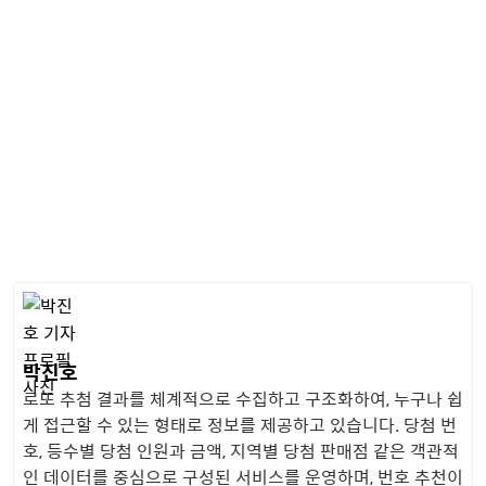
박진호
로또 추첨 결과를 체계적으로 수집하고 구조화하여, 누구나 쉽
게 접근할 수 있는 형태로 정보를 제공하고 있습니다. 당첨 번
호, 등수별 당첨 인원과 금액, 지역별 당첨 판매점 같은 객관적
인 데이터를 중심으로 구성된 서비스를 운영하며, 번호 추천이