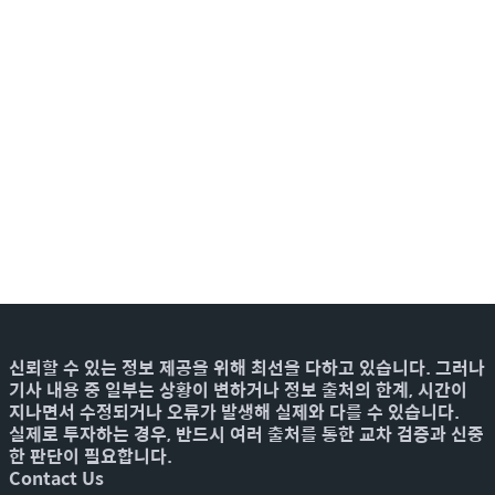
신뢰할 수 있는 정보 제공을 위해 최선을 다하고 있습니다. 그러나
기사 내용 중 일부는 상황이 변하거나 정보 출처의 한계, 시간이
지나면서 수정되거나 오류가 발생해 실제와 다를 수 있습니다.
실제로 투자하는 경우, 반드시 여러 출처를 통한 교차 검증과 신중
한 판단이 필요합니다.
Contact Us