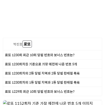
로또
박진호
로또 1230회 최근 10회 당첨 번호와 보너스 번호는?
로또 1230회차를 기준으로 가장 예전에 나온 번호 5개
로또 1230회차의 2등 당첨 지역과 2등 당첨 판매점 목록
로또 1230회차의 1등 당첨 지역과 1등 당첨 판매점 목록
로또 1229회 최근 10회 당첨 번호와 보너스 번호는?