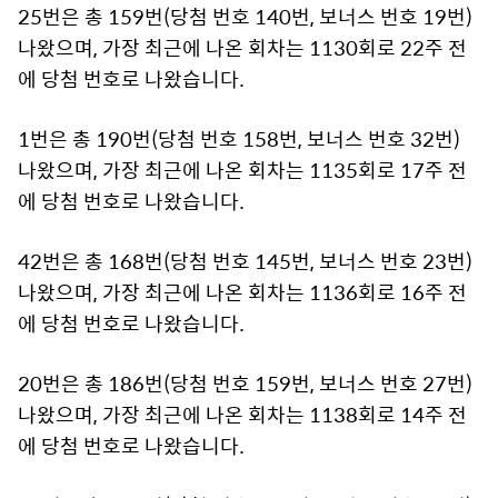
25번은 총 159번(당첨 번호 140번, 보너스 번호 19번)
나왔으며, 가장 최근에 나온 회차는 1130회로 22주 전
에 당첨 번호로 나왔습니다.
1번은 총 190번(당첨 번호 158번, 보너스 번호 32번)
나왔으며, 가장 최근에 나온 회차는 1135회로 17주 전
에 당첨 번호로 나왔습니다.
42번은 총 168번(당첨 번호 145번, 보너스 번호 23번)
나왔으며, 가장 최근에 나온 회차는 1136회로 16주 전
에 당첨 번호로 나왔습니다.
20번은 총 186번(당첨 번호 159번, 보너스 번호 27번)
나왔으며, 가장 최근에 나온 회차는 1138회로 14주 전
에 당첨 번호로 나왔습니다.