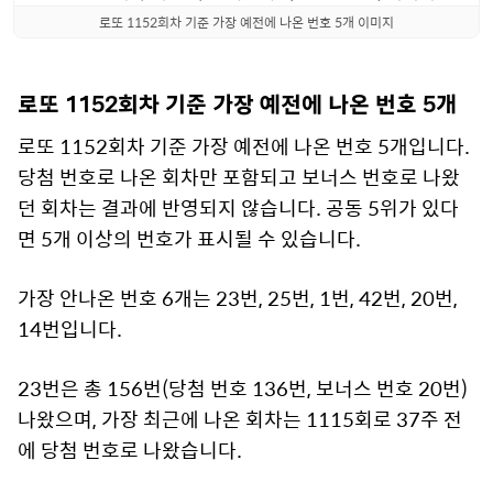
로또 1152회차 기준 가장 예전에 나온 번호 5개 이미지
로또 1152회차 기준 가장 예전에 나온 번호 5개
로또 1152회차 기준 가장 예전에 나온 번호 5개입니다.
당첨 번호로 나온 회차만 포함되고 보너스 번호로 나왔
던 회차는 결과에 반영되지 않습니다. 공동 5위가 있다
면 5개 이상의 번호가 표시될 수 있습니다.
가장 안나온 번호 6개는 23번, 25번, 1번, 42번, 20번,
14번입니다.
23번은 총 156번(당첨 번호 136번, 보너스 번호 20번)
나왔으며, 가장 최근에 나온 회차는 1115회로 37주 전
에 당첨 번호로 나왔습니다.