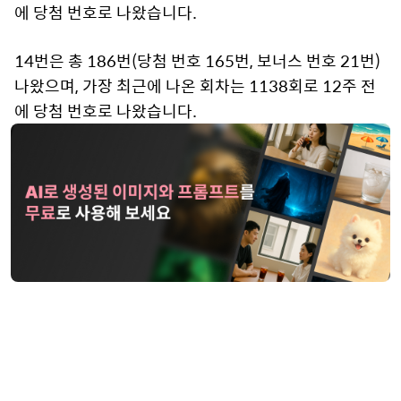
에 당첨 번호로 나왔습니다.
14번은 총 186번(당첨 번호 165번, 보너스 번호 21번)
나왔으며, 가장 최근에 나온 회차는 1138회로 12주 전
에 당첨 번호로 나왔습니다.