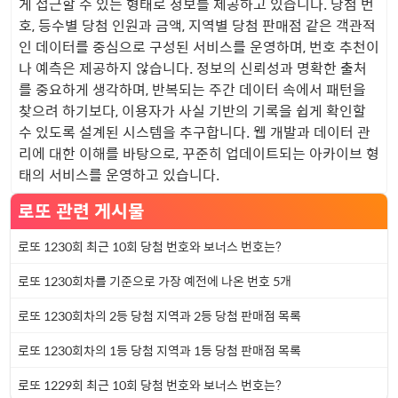
게 접근할 수 있는 형태로 정보를 제공하고 있습니다. 당첨 번
호, 등수별 당첨 인원과 금액, 지역별 당첨 판매점 같은 객관적
인 데이터를 중심으로 구성된 서비스를 운영하며, 번호 추천이
나 예측은 제공하지 않습니다. 정보의 신뢰성과 명확한 출처
를 중요하게 생각하며, 반복되는 주간 데이터 속에서 패턴을
찾으려 하기보다, 이용자가 사실 기반의 기록을 쉽게 확인할
수 있도록 설계된 시스템을 추구합니다. 웹 개발과 데이터 관
리에 대한 이해를 바탕으로, 꾸준히 업데이트되는 아카이브 형
태의 서비스를 운영하고 있습니다.
로또 관련 게시물
로또 1230회 최근 10회 당첨 번호와 보너스 번호는?
로또 1230회차를 기준으로 가장 예전에 나온 번호 5개
로또 1230회차의 2등 당첨 지역과 2등 당첨 판매점 목록
로또 1230회차의 1등 당첨 지역과 1등 당첨 판매점 목록
로또 1229회 최근 10회 당첨 번호와 보너스 번호는?