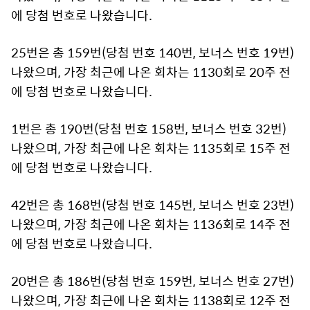
에 당첨 번호로 나왔습니다.
25번은 총 159번(당첨 번호 140번, 보너스 번호 19번)
나왔으며, 가장 최근에 나온 회차는 1130회로 20주 전
에 당첨 번호로 나왔습니다.
1번은 총 190번(당첨 번호 158번, 보너스 번호 32번)
나왔으며, 가장 최근에 나온 회차는 1135회로 15주 전
에 당첨 번호로 나왔습니다.
42번은 총 168번(당첨 번호 145번, 보너스 번호 23번)
나왔으며, 가장 최근에 나온 회차는 1136회로 14주 전
에 당첨 번호로 나왔습니다.
20번은 총 186번(당첨 번호 159번, 보너스 번호 27번)
나왔으며, 가장 최근에 나온 회차는 1138회로 12주 전