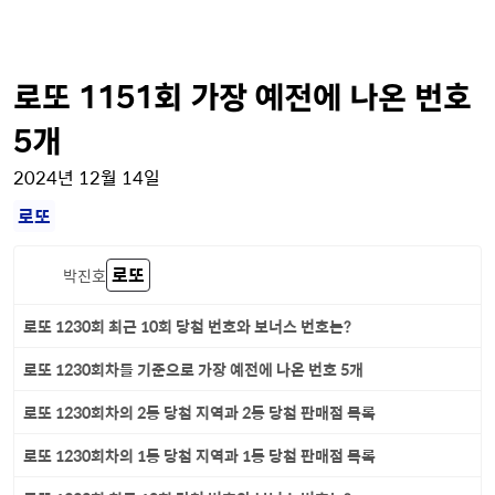
로또 1151회 가장 예전에 나온 번호
5개
2024년 12월 14일
로또
로또
박진호
로또 1230회 최근 10회 당첨 번호와 보너스 번호는?
로또 1230회차를 기준으로 가장 예전에 나온 번호 5개
로또 1230회차의 2등 당첨 지역과 2등 당첨 판매점 목록
로또 1230회차의 1등 당첨 지역과 1등 당첨 판매점 목록