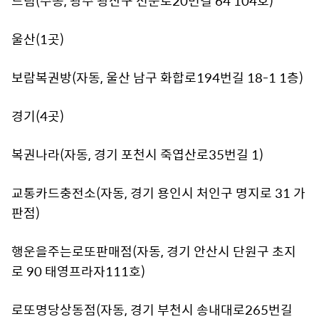
드림(수동, 광주 광산구 선운로20번길 64 104호)
울산(1곳)
보람복권방(자동, 울산 남구 화합로194번길 18-1 1층)
경기(4곳)
복권나라(자동, 경기 포천시 죽엽산로35번길 1)
교통카드충전소(자동, 경기 용인시 처인구 명지로 31 가
판점)
행운을주는로또판매점(자동, 경기 안산시 단원구 초지
로 90 태영프라자111호)
로또명당상동점(자동, 경기 부천시 송내대로265번길