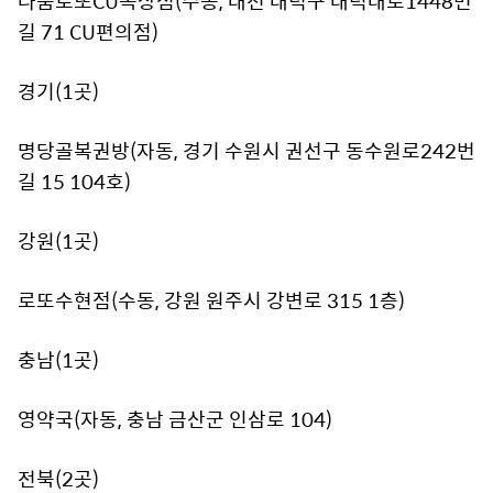
나눔로또CU목상점(수동, 대전 대덕구 대덕대로1448번
길 71 CU편의점)
경기(1곳)
명당골복권방(자동, 경기 수원시 권선구 동수원로242번
길 15 104호)
강원(1곳)
로또수현점(수동, 강원 원주시 강변로 315 1층)
충남(1곳)
영약국(자동, 충남 금산군 인삼로 104)
전북(2곳)