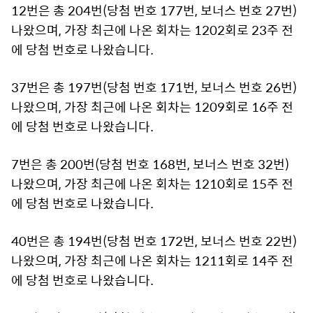
12번은 총 204번(당첨 번호 177번, 보너스 번호 27번)
나왔으며, 가장 최근에 나온 회차는 1202회로 23주 전
에 당첨 번호로 나왔습니다.
37번은 총 197번(당첨 번호 171번, 보너스 번호 26번)
나왔으며, 가장 최근에 나온 회차는 1209회로 16주 전
에 당첨 번호로 나왔습니다.
7번은 총 200번(당첨 번호 168번, 보너스 번호 32번)
나왔으며, 가장 최근에 나온 회차는 1210회로 15주 전
에 당첨 번호로 나왔습니다.
40번은 총 194번(당첨 번호 172번, 보너스 번호 22번)
나왔으며, 가장 최근에 나온 회차는 1211회로 14주 전
에 당첨 번호로 나왔습니다.