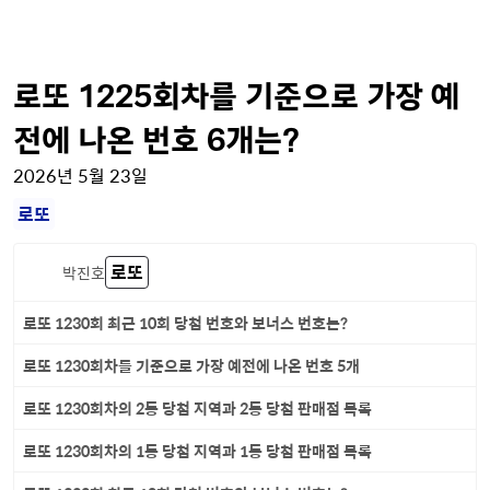
로또 1225회차를 기준으로 가장 예
전에 나온 번호 6개는?
2026년 5월 23일
로또
로또
박진호
로또 1230회 최근 10회 당첨 번호와 보너스 번호는?
로또 1230회차를 기준으로 가장 예전에 나온 번호 5개
로또 1230회차의 2등 당첨 지역과 2등 당첨 판매점 목록
로또 1230회차의 1등 당첨 지역과 1등 당첨 판매점 목록