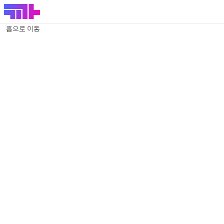
홈으로 이동